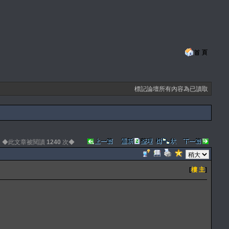
標記論壇所有內容為已讀取
◆此文章被閱讀
1240
次◆
[
樓 主
]