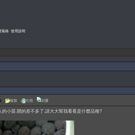
壇風格
使用說明
錄
複製
引用
回覆
的小苗.開的差不多了.請大大幫我看看是什麼品種?