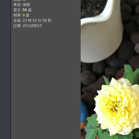
來自: 保密
發文:
56
篇
精華:
0
篇
在線: 22 時 54 分 06 秒
註冊: 2013/08/15