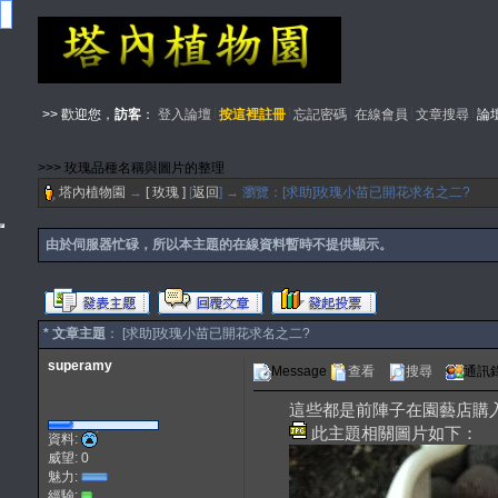
>> 歡迎您，
訪客
：
登入論壇
按這裡註冊
忘記密碼
在線會員
文章搜尋
論
>>> 玫瑰品種名稱與圖片的整理
塔內植物園
→
[ 玫瑰 ]
[
返回
] → 瀏覽：[求助]玫瑰小苗已開花求名之二?
由於伺服器忙碌，所以本主題的在線資料暫時不提供顯示。
* 文章主題
： [求助]玫瑰小苗已開花求名之二?
superamy
Message
查看
搜尋
通訊
這些都是前陣子在園藝店購入
此主題相關圖片如下：
資料:
威望: 0
魅力:
經驗: