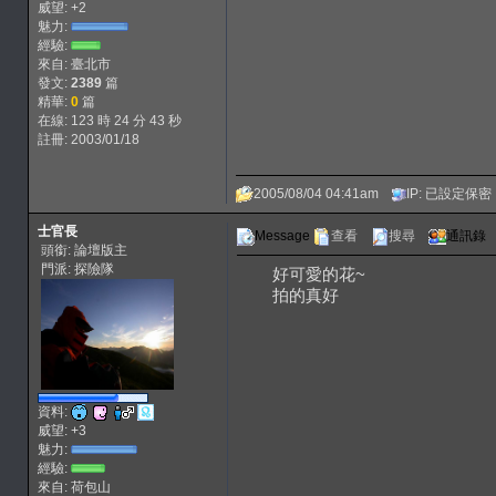
威望: +2
魅力:
經驗:
來自: 臺北市
發文:
2389
篇
精華:
0
篇
在線: 123 時 24 分 43 秒
註冊: 2003/01/18
2005/08/04 04:41am
IP: 已設定保密
士官長
Message
查看
搜尋
通訊錄
頭銜: 論壇版主
門派: 探險隊
好可愛的花~
拍的真好
資料:
威望: +3
魅力:
經驗:
來自: 荷包山