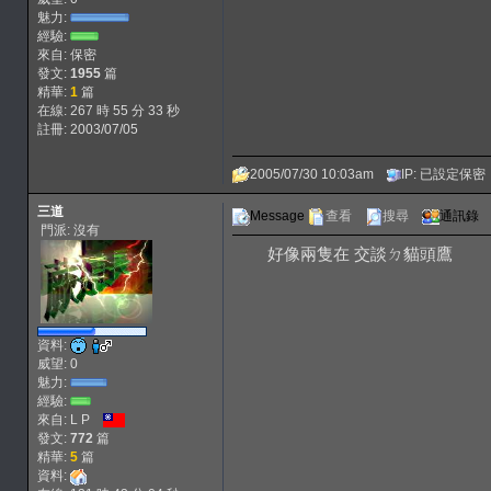
魅力:
經驗:
來自: 保密
發文:
1955
篇
精華:
1
篇
在線: 267 時 55 分 33 秒
註冊: 2003/07/05
2005/07/30 10:03am
IP: 已設定保密
三道
Message
查看
搜尋
通訊錄
門派: 沒有
好像兩隻在 交談ㄉ貓頭鷹
資料:
威望: 0
魅力:
經驗:
來自: L P
發文:
772
篇
精華:
5
篇
資料: