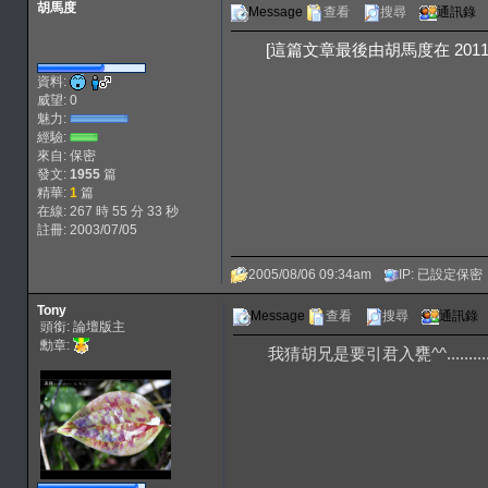
胡馬度
Message
查看
搜尋
通訊錄
[這篇文章最後由胡馬度在 2011/11
資料:
威望: 0
魅力:
經驗:
來自: 保密
發文:
1955
篇
精華:
1
篇
在線: 267 時 55 分 33 秒
註冊: 2003/07/05
2005/08/06 09:34am
IP: 已設定保密
Tony
Message
查看
搜尋
通訊錄
頭銜: 論壇版主
勳章:
我猜胡兄是要引君入甕^^...........