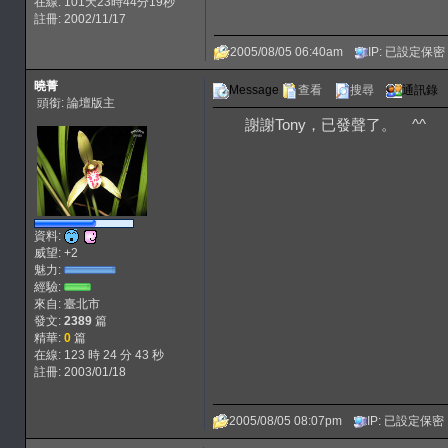
在線: 101天23時44分19秒
註冊: 2002/11/17
2005/08/05 06:40am
IP: 已設定保密
曉菁
Message
查看
搜尋
通訊錄
頭銜: 論壇版主
謝謝Tony，已發聲了。 ^^
資料:
威望: +2
魅力:
經驗:
來自: 臺北市
發文:
2389
篇
精華:
0
篇
在線: 123 時 24 分 43 秒
註冊: 2003/01/18
2005/08/05 08:07pm
IP: 已設定保密