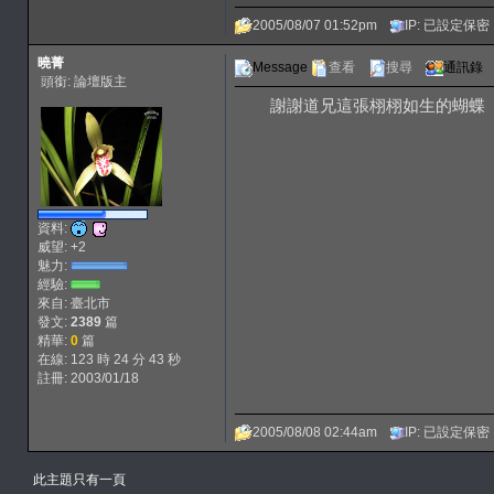
2005/08/07 01:52pm
IP: 已設定保密
曉菁
Message
查看
搜尋
通訊錄
頭銜: 論壇版主
謝謝道兄這張栩栩如生的蝴蝶
資料:
威望: +2
魅力:
經驗:
來自: 臺北市
發文:
2389
篇
精華:
0
篇
在線: 123 時 24 分 43 秒
註冊: 2003/01/18
2005/08/08 02:44am
IP: 已設定保密
此主題只有一頁