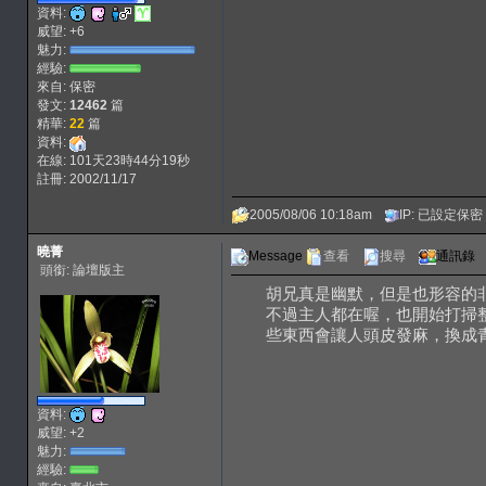
資料:
威望: +6
魅力:
經驗:
來自: 保密
發文:
12462
篇
精華:
22
篇
資料:
在線: 101天23時44分19秒
註冊: 2002/11/17
2005/08/06 10:18am
IP: 已設定保密
曉菁
Message
查看
搜尋
通訊錄
頭銜: 論壇版主
胡兄真是幽默，但是也形容的
不過主人都在喔，也開始打掃
些東西會讓人頭皮發麻，換成
資料:
威望: +2
魅力:
經驗: