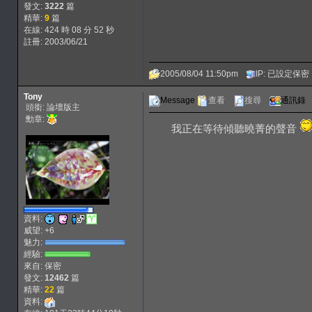
發文:
3222
篇
精華:
9
篇
在線: 424 時 08 分 52 秒
註冊: 2003/06/21
2005/08/04 11:50pm
IP: 已設定保密
Tony
Message
查看
搜尋
通訊錄
頭銜: 論壇版主
勳章:
我正在等待傾聽曉菁的聲音
資料:
威望: +6
魅力:
經驗:
來自: 保密
發文:
12462
篇
精華:
22
篇
資料: