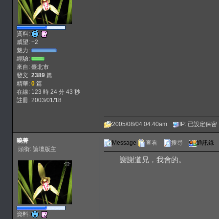
資料:
威望: +2
魅力:
經驗:
來自: 臺北市
發文:
2389
篇
精華:
0
篇
在線: 123 時 24 分 43 秒
註冊: 2003/01/18
2005/08/04 04:40am
IP: 已設定保密
曉菁
Message
查看
搜尋
通訊錄
頭銜: 論壇版主
謝謝道兄，我會的。
資料: