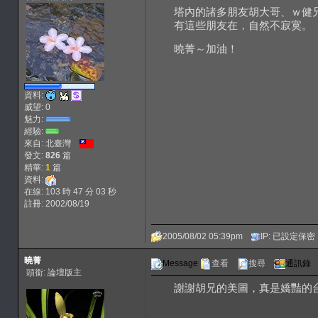
塔內的諸多朋友胡大哥、ｗ健兄、曉
有這些朋友在，自然不寂寞。
曉菁～加油！
資料:
威望: 0
魅力:
經驗:
來自: 北臺灣
發文:
826
篇
精華:
1
篇
資料:
在線: 103 時 47 分 03 秒
註冊: 2002/08/19
2005/08/02 05:39pm
IP: 已設定保密
曉菁
Message
查看
搜尋
通訊錄
頭銜: 論壇版主
謝謝胡兄的美圖，真是嬌豔的