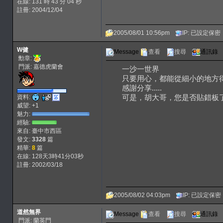
在線: 131 時 43 分 04 秒
註冊: 2004/12/04
2005/08/01 10:56pm
IP: 已設定保密
W健
Message
查看
搜尋
通訊錄
勳章:
門派: 嘉德虎蘭會
一沙一世界
只要用心，都能從細小的地方
感謝分享.....
可是，胡大哥，您是否貼錯板
資料:
威望: +1
魅力:
經驗:
來自: 臺中市西區
發文:
3328
篇
精華:
8
篇
在線: 128天3時41分03秒
註冊: 2002/03/18
2005/08/02 04:03pm
IP: 已設定保密
道然無界
Message
查看
搜尋
通訊錄
門派: 蘭英門