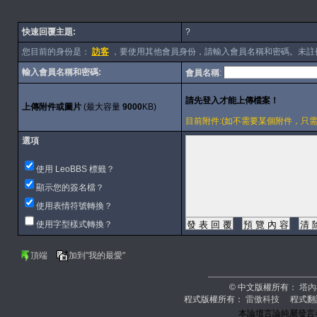
快速回覆主題:
?
您目前的身份是：
訪客
，要使用其他會員身份，請輸入會員名稱和密碼。未註
輸入會員名稱和密碼:
會員名稱
:
上傳附件或圖片
(最大容量
9000
KB)
目前附件:(如不需要某個附件，只需刪除內容
選項
使用 LeoBBS 標籤？
顯示您的簽名檔？
使用表情符號轉換？
使用字型樣式轉換？
頂端
加到"我的最愛"
© 中文版權所有：
塔內
程式版權所有：
雷傲科技
程式翻
本論壇言論純屬發言