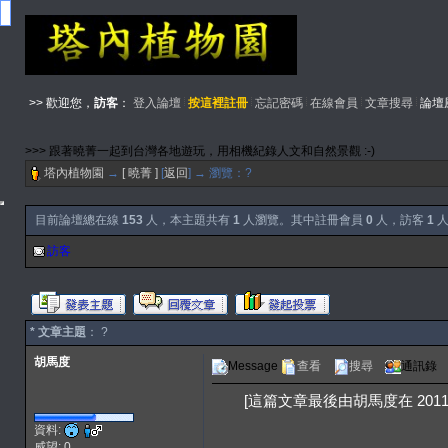
>> 歡迎您，
訪客
：
登入論壇
按這裡註冊
忘記密碼
在線會員
文章搜尋
論壇
>>> 跟著曉菁一起到台灣各地遊玩，用相機紀錄人文和自然景觀 :-)
塔內植物園
→
[ 曉菁 ]
[
返回
] → 瀏覽：?
目前論壇總在線
153
人，本主題共有
1
人瀏覽。其中註冊會員
0
人，訪客
1
人
訪客
* 文章主題
： ?
胡馬度
Message
查看
搜尋
通訊錄
[這篇文章最後由胡馬度在 2011/11
資料:
威望: 0