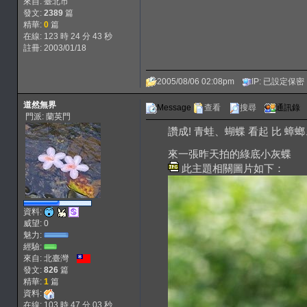
來自: 臺北市
發文:
2389
篇
精華:
0
篇
在線: 123 時 24 分 43 秒
註冊: 2003/01/18
2005/08/06 02:08pm
IP: 已設定保密
道然無界
Message
查看
搜尋
通訊錄
門派: 蘭英門
讚成! 青蛙、蝴蝶 看起 比 蟑
來一張昨天拍的綠底小灰蝶
此主題相關圖片如下：
資料:
威望: 0
魅力:
經驗:
來自: 北臺灣
發文:
826
篇
精華:
1
篇
資料:
在線: 103 時 47 分 03 秒