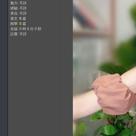
魅力: 不詳
經驗: 不詳
來自: 不詳
發文:
0
篇
精華:
0
篇
在線: 0 時 0 分 0 秒
註冊: 不詳