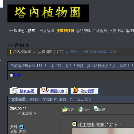
>> 歡迎您，
訪客
：
登入論壇
按這裡註冊
忘記密碼
在線會員
文章搜尋
論壇
>>> 裸猿形像
塔內植物園
→
[ 人像攝影 ]
[
返回
] → 瀏覽：[推薦]小羊羔的妹 束負： ...
目前論壇總在線
151
人，本主題共有
1
人瀏覽。其中註冊會員
0
人，訪客
1
人
訪客
* 文章主題
： [推薦]小羊羔的妹 束負：九一五五七七
瀨915577
複製
引用
回覆
-* 未註冊 *-
此主題相關圖片如下：
資料:
威望: 不詳