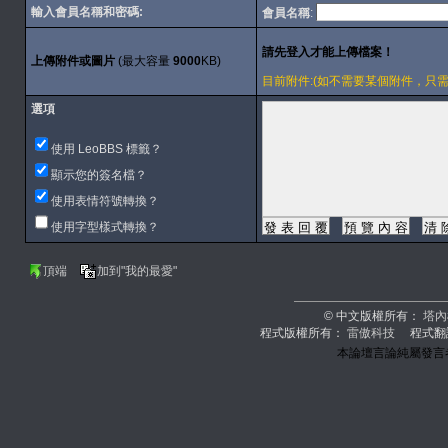
輸入會員名稱和密碼:
會員名稱
:
上傳附件或圖片
(最大容量
9000
KB)
目前附件:(如不需要某個附件，只需刪除內容
選項
使用 LeoBBS 標籤？
顯示您的簽名檔？
使用表情符號轉換？
使用字型樣式轉換？
頂端
加到"我的最愛"
© 中文版權所有：
塔內
程式版權所有：
雷傲科技
程式翻
本論壇言論純屬發言