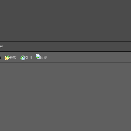
保密
錄
複製
引用
回覆