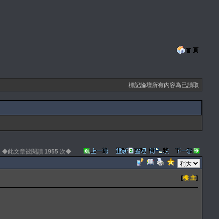
標記論壇所有內容為已讀取
◆此文章被閱讀
1955
次◆
[
樓 主
]