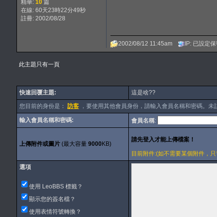
精華:
10
篇
在線: 60天23時22分49秒
註冊: 2002/08/28
2002/08/12 11:45am
IP: 已設定
此主題只有一頁
快速回覆主題:
這是啥??
您目前的身份是：
訪客
，要使用其他會員身份，請輸入會員名稱和密碼。未
輸入會員名稱和密碼:
會員名稱
:
上傳附件或圖片
(最大容量
9000
KB)
目前附件:(如不需要某個附件，只需刪除內
選項
使用 LeoBBS 標籤？
顯示您的簽名檔？
使用表情符號轉換？