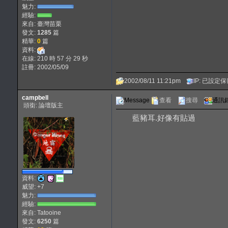
魅力:
經驗:
來自: 臺灣苗栗
發文:
1285
篇
精華:
0
篇
資料:
在線: 210 時 57 分 29 秒
註冊: 2002/05/09
2002/08/11 11:21pm
IP: 已設定
campbell
Message
查看
搜尋
通訊
頭銜: 論壇版主
藍豬耳.好像有貼過
資料:
威望: +7
魅力:
經驗:
來自: Tatooine
發文:
6250
篇