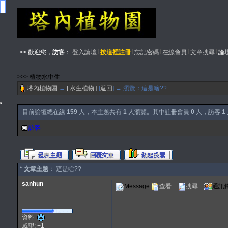
>> 歡迎您，
訪客
：
登入論壇
按這裡註冊
忘記密碼
在線會員
文章搜尋
論
>>> 植物水中生
塔內植物園
→
[ 水生植物 ]
[
返回
] → 瀏覽：這是啥??
目前論壇總在線
159
人，本主題共有
1
人瀏覽。其中註冊會員
0
人，訪客
1
訪客
* 文章主題
： 這是啥??
sanhun
Message
查看
搜尋
通訊
資料:
威望: +1