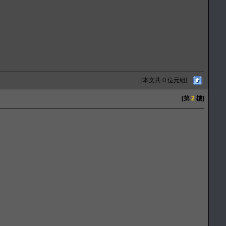
[本文共 0 位元組]
[第
2
樓]