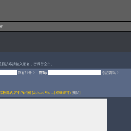
保密
註冊訪客請輸入網名，密碼留空白。
沒有註冊？
密碼:
忘記密碼？
容中的相關 [UploadFile ...] 標籤即可) [
刪除
]