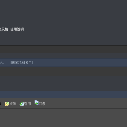
壇風格
使用說明
人。 [
關閉詳細名單
]
錄
複製
引用
回覆