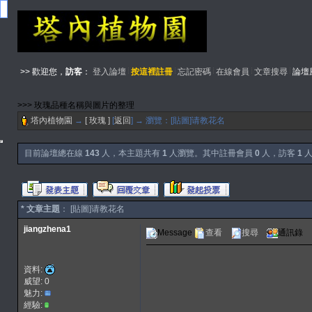
>> 歡迎您，
訪客
：
登入論壇
按這裡註冊
忘記密碼
在線會員
文章搜尋
論壇
>>> 玫瑰品種名稱與圖片的整理
塔內植物園
→
[ 玫瑰 ]
[
返回
] → 瀏覽：[貼圖]请教花名
目前論壇總在線
143
人，本主題共有
1
人瀏覽。其中註冊會員
0
人，訪客
1
人
* 文章主題
： [貼圖]请教花名
jiangzhena1
Message
查看
搜尋
通訊錄
資料:
威望: 0
魅力:
經驗: