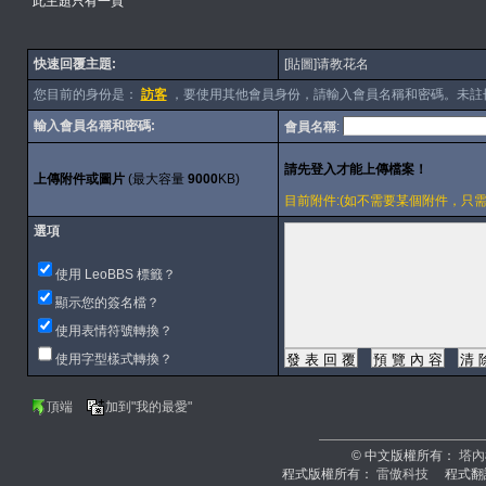
此主題只有一頁
快速回覆主題:
[貼圖]请教花名
您目前的身份是：
訪客
，要使用其他會員身份，請輸入會員名稱和密碼。未註
輸入會員名稱和密碼:
會員名稱
:
上傳附件或圖片
(最大容量
9000
KB)
目前附件:(如不需要某個附件，只需刪除內容
選項
使用 LeoBBS 標籤？
顯示您的簽名檔？
使用表情符號轉換？
使用字型樣式轉換？
頂端
加到"我的最愛"
© 中文版權所有：
塔內
程式版權所有：
雷傲科技
程式翻