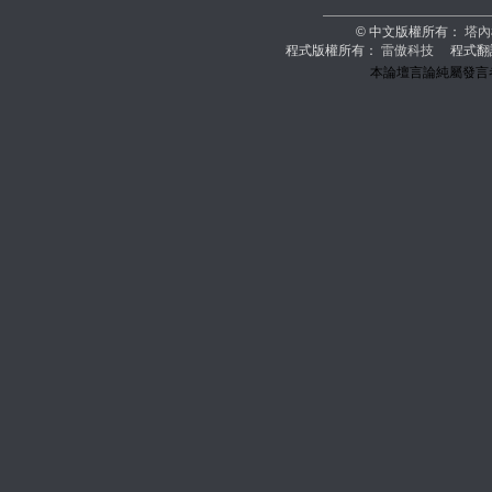
© 中文版權所有：
塔內
程式版權所有：
雷傲科技
程式翻
本論壇言論純屬發言