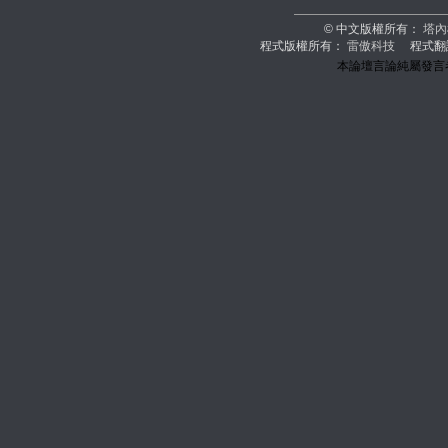
© 中文版權所有：
塔內
程式版權所有：
雷傲科技
程式翻
本論壇言論純屬發言