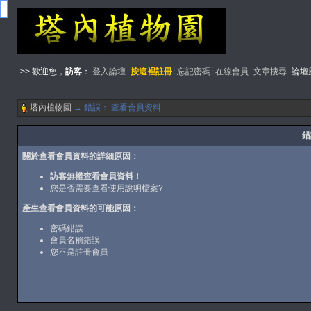
>> 歡迎您，
訪客
：
登入論壇
按這裡註冊
忘記密碼
在線會員
文章搜尋
論壇
塔內植物園
→ 錯誤： 查看會員資料
錯
關於查看會員資料的詳細原因：
訪客無權查看會員資料！
您是否需要查看
使用說明檔案
?
產生查看會員資料的可能原因：
密碼錯誤
會員名稱錯誤
您不是
註冊
會員