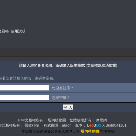
壇風格
使用說明
請輸入您的會員名稱、密碼進入版主模式 [文章標題取消加重]
註冊訪客請輸入網名，密碼留空白。
您沒有註冊？
忘記密碼？
© 中文版權所有：
塔內植物園
繁體版權所有：
摩尼網
程式版權所有：
雷傲科技
程式翻譯：
auron
版本：
L
eo
B
BS
X Build041101
本論壇言論純屬發言者個人意見，與
塔內植物園
立場無關