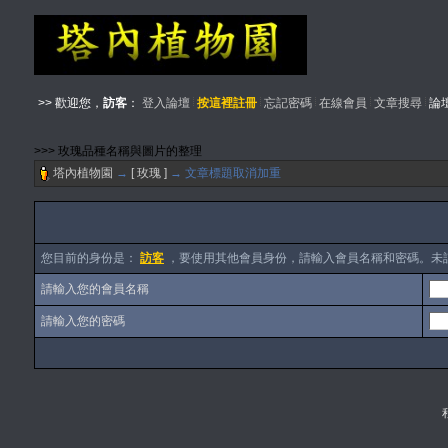
>> 歡迎您，
訪客
：
登入論壇
按這裡註冊
忘記密碼
在線會員
文章搜尋
論
>>> 玫瑰品種名稱與圖片的整理
塔內植物園
→
[ 玫瑰 ]
→ 文章標題取消加重
您目前的身份是：
訪客
，要使用其他會員身份，請輸入會員名稱和密碼。未
請輸入您的會員名稱
請輸入您的密碼