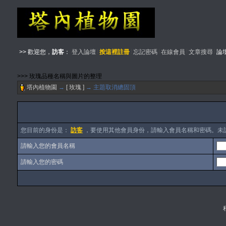
>> 歡迎您，
訪客
：
登入論壇
按這裡註冊
忘記密碼
在線會員
文章搜尋
論
>>> 玫瑰品種名稱與圖片的整理
塔內植物園
→
[ 玫瑰 ]
→ 主題取消總固頂
您目前的身份是：
訪客
，要使用其他會員身份，請輸入會員名稱和密碼。未
請輸入您的會員名稱
請輸入您的密碼