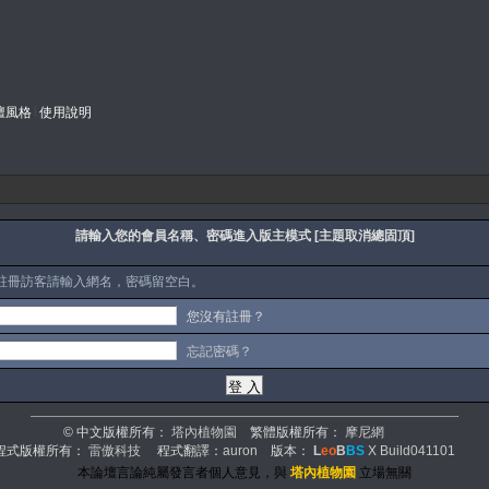
壇風格
使用說明
請輸入您的會員名稱、密碼進入版主模式 [主題取消總固頂]
註冊訪客請輸入網名，密碼留空白。
您沒有註冊？
忘記密碼？
© 中文版權所有：
塔內植物園
繁體版權所有：
摩尼網
程式版權所有：
雷傲科技
程式翻譯：
auron
版本：
L
eo
B
BS
X Build041101
本論壇言論純屬發言者個人意見，與
塔內植物園
立場無關