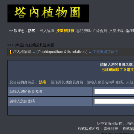
>> 歡迎您，
訪客
：
登入論壇
按這裡註冊
忘記密碼
在線會員
文章搜尋
論壇
>>> {專區} 拖鞋蘭及其近緣屬
塔內植物園
→
[ Paphiopedilum & its relatives ]
→ 主題總固頂首行
請輸入您的會員名稱、
已經總固頂了 0 篇
您目前的身份是：
訪客
，要使用其他會員身份，請輸入會員名稱和密碼。未註
請輸入您的會員名稱
請輸入您的密碼
© 中文版權所有：
塔內
程式版權所有：
雷傲科技
程式翻