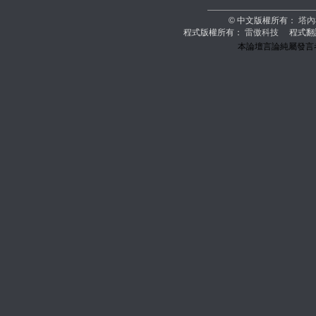
© 中文版權所有：
塔內
程式版權所有：
雷傲科技
程式翻
本論壇言論純屬發言