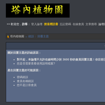
>> 歡迎您，
訪客
：
登入論壇
按這裡註冊
忘記密碼
在線會員
文章搜尋
論壇
塔內植物園
→ 錯誤： 回覆主題
關於回覆主題的詳細原因：
對不起，本論壇不允許在線時間少於 3600 秒的會員回覆主題！你目前已
您是否需要查看
使用說明檔案
?
產生回覆主題的可能原因：
密碼錯誤
會員名稱錯誤
您不是
註冊
會員