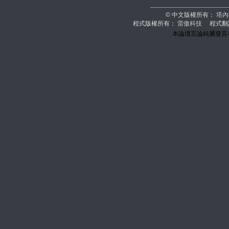
© 中文版權所有：
塔內
程式版權所有：
雷傲科技
程式翻
本論壇言論純屬發言