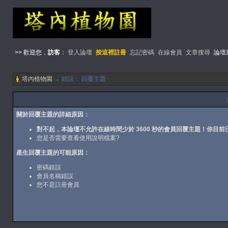
>> 歡迎您，
訪客
：
登入論壇
按這裡註冊
忘記密碼
在線會員
文章搜尋
論壇
塔內植物園
→ 錯誤： 回覆主題
關於回覆主題的詳細原因：
對不起，本論壇不允許在線時間少於 3600 秒的會員回覆主題！你目前已
您是否需要查看
使用說明檔案
?
產生回覆主題的可能原因：
密碼錯誤
會員名稱錯誤
您不是
註冊
會員