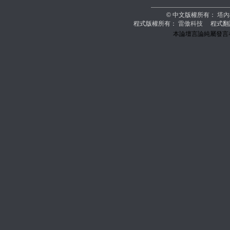
© 中文版權所有：
塔內
程式版權所有：
雷傲科技
程式翻
本論壇言論純屬發言