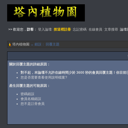
>> 歡迎您，
訪客
：
登入論壇
按這裡註冊
忘記密碼
在線會員
文章搜尋
論壇
塔內植物園
→ 錯誤： 回覆主題
關於回覆主題的詳細原因：
對不起，本論壇不允許在線時間少於 3600 秒的會員回覆主題！你目前已
您是否需要查看
使用說明檔案
?
產生回覆主題的可能原因：
密碼錯誤
會員名稱錯誤
您不是
註冊
會員