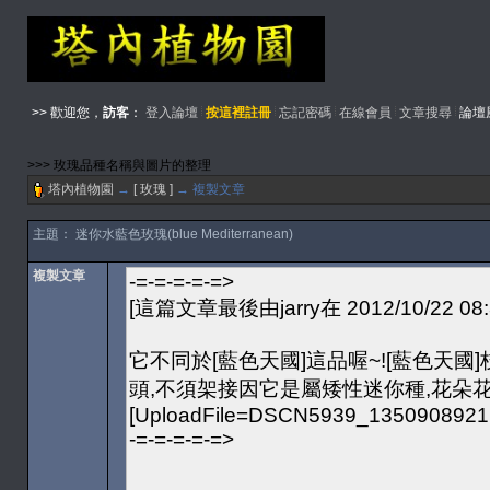
>> 歡迎您，
訪客
：
登入論壇
按這裡註冊
忘記密碼
在線會員
文章搜尋
論壇
>>> 玫瑰品種名稱與圖片的整理
塔內植物園
→
[ 玫瑰 ]
→ 複製文章
主題： 迷你水藍色玫瑰(blue Mediterranean)
複製文章