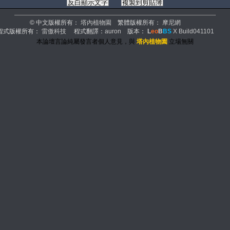
© 中文版權所有：
塔內植物園
繁體版權所有：
摩尼網
程式版權所有：
雷傲科技
程式翻譯：
auron
版本：
L
eo
B
BS
X Build041101
本論壇言論純屬發言者個人意見，與
塔內植物園
立場無關