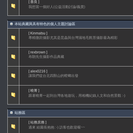
[ 善良 ]
我想當一個好人(公益活動討論/義賣)
本站典藏與具有特色的個人主題討論區
[ Kinmatsu ]
專精微距攝影尤其是昆蟲與台灣濕地毛氈苔攝影最為精彩
[ rexbrown ]
布朗先生攝影作品典藏
[ alex0216 ]
讓我們從台北四獸山的螳螂出發
[ 曉菁 ]
跟著曉菁一起到台灣各地遊玩，用相機紀錄人文和自然景觀 :-)
站務區
[ 站務庶務 ]
過來 給園長抱抱 :-) 訪客也歡迎喔~~