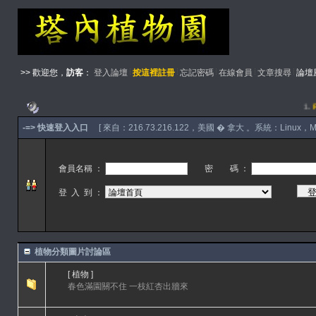
>> 歡迎您，
訪客
：
登入論壇
按這裡註冊
忘記密碼
在線會員
文章搜尋
論壇
1.
F
-=> 快速登入入口
[ 來自：216.73.216.122，美國 � 拿大 。系統：Linux，Mozil
會員名稱 ：
密 碼 ：
登 入 到 ：
植物分類圖片討論區
[ 植物 ]
春色滿園關不住 一枝紅杏出牆來