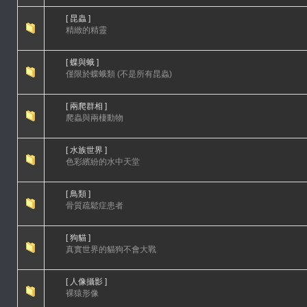
[ 昆蟲 ]
精緻的精靈
[ 蝶與蛾 ]
僅限於蝶蛾類 (不是所有昆蟲)
[ 兩爬群相 ]
爬蟲與兩棲動物
[ 水族世界 ]
色彩繽紛的水中天堂
[ 鳥類 ]
骨質疏鬆症患者
[ 狗貓 ]
真實世界的貓狗不會大戰
[ 人像攝影 ]
裸猿形像