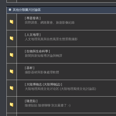
其他分類圖片討論區
[ 專題發表 ]
田野調查、網路聚會、旅遊影像紀錄
[ 人文地理 ]
人文地理寫真與自然風景生態景觀攝影
[ 生物與生命科學 ]
新聞與新知報導評論與轉譯
[ 器材 ]
攝影器材與影像處理軟體
[ 大陆博物志 (大陸博物誌) ]
大陆地理风情文化讨论区 (大陸地理風情文化討論區)
[ 隨意貼 ]
隨便貼貼 隨便聊聊 別太嚴肅了 :-)