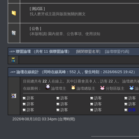
[ 測試區 ]
找人磨牙或主題與版面無關的圖文
[ 公告 ]
(本版唯讀) 園內規章、公告事項、使用須知
-=> 聯盟論壇
（共有 11 個聯盟論壇）
[
關閉聯盟名單
] [
論壇聯盟代碼
-=> 論壇在線統計 （同時在線高峰：552 人，發生時刻：2026/06/25 19:42）
目前總共有
22
人在線上。其中註冊會員
0
人，訪客
22
人。 論壇總共
在線圖例：
論壇壇主
論壇總版主
分類區版主
論
訪客
訪客
訪客
訪客
訪客
訪客
訪客
訪客
訪客
訪客
訪客
訪客
2026年08月10日 03:34pm (台灣時間)