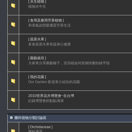
[ 水生植物 ]
植物水中生
[ 食用及藥用芳香植物 ]
和香氣談戀愛優質芳香生活
[ 蔬菜水果 ]
多食蔬菜水果有益身心健康
[ 園藝栽培 ]
大家來分享園藝種子，並切磋如何當個快樂的綠手指
[ 我的花園 ]
Our Garden 歡迎來介紹你的花園
2010世界花卉博覽會~在台灣
紀錄博覽會的點點滴滴
蘭科植物分類討論區
[ Orchidaceae ]
蘭科通識