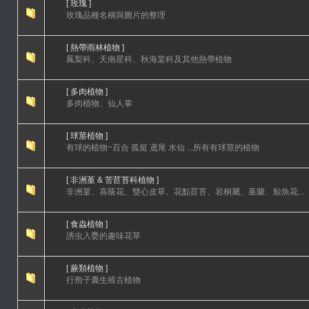
[ 玫瑰 ]
玫瑰品種名稱與圖片的整理
[ 熱帶雨林植物 ]
鳳梨科、天南星科、秋海棠科及其他熱帶植物
[ 多肉植物 ]
多肉植物、仙人掌
[ 球莖植物 ]
有球的植物~百合 孤挺 鳶尾 水仙 ...所有有球莖的植物
[ 非洲堇 & 苦苣苔科植物 ]
非洲菫、喜蔭花、雙心皮草、花點苣苔、岩桐屬、堇蘭、鯨魚花...
[ 食蟲植物 ]
誘虫入甕的趣味花草
[ 蕨類植物 ]
行孢子囊生殖古植物