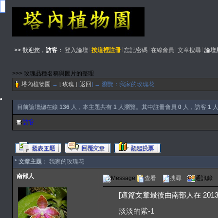
>> 歡迎您，
訪客
：
登入論壇
按這裡註冊
忘記密碼
在線會員
文章搜尋
論壇
>>> 玫瑰品種名稱與圖片的整理
塔內植物園
→
[ 玫瑰 ]
[
返回
] → 瀏覽：我家的玫瑰花
目前論壇總在線
136
人，本主題共有
1
人瀏覽。其中註冊會員
0
人，訪客
1
人
訪客
* 文章主題
： 我家的玫瑰花
南部人
Message
查看
搜尋
通訊錄
[這篇文章最後由南部人在 2013/04
淡淡的紫-1