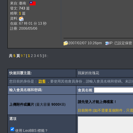
來自: 臺南
發文:
743
篇
精華:
1
篇
資料:
在線: 67 時 01 分 13 秒
註冊: 2006/05/06
2007/02/07 10:26pm
IP: 已設定保密
共
5
頁
9
7
[
1
2
3
4
5
]
8
:
快速回覆主題:
我家的玫瑰花
您目前的身份是：
訪客
，要使用其他會員身份，請輸入會員名稱和密碼。未註
輸入會員名稱和密碼:
會員名稱
:
上傳附件或圖片
(最大容量
9000
KB)
目前附件:(如不需要某個附件，只需刪除內容
選項
使用 LeoBBS 標籤？