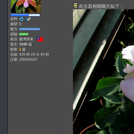
此主題相關圖片如下：
資料:
威望: 0
魅力:
經驗:
來自: 臺灣屏東
發文:
1940
篇
精華:
1
篇
在線: 435 時 29 分 45 秒
註冊: 2004/04/27