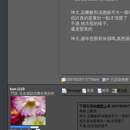
坤大,花瓣數和須惠姬不大一樣
也許真的耍養壯一點才清楚了
不過,他含苞的樣子,
還是蠻美的
坤大,過年您那有休假嗎,真想
2007/02/07 07:54pm
IP: 已設定保密
kun-1119
Message
查看
搜尋
通訊錄
門派: 生命就該浪費在美好的
下面引用由
南部人
在
2007/02/07
再附上幾張
坤大,花瓣數和須惠姬不大一樣耶
也許真的耍養壯一點才清楚了
不過,他含苞的樣子,