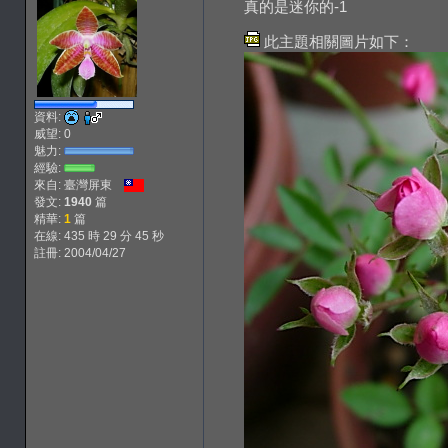
真的是迷你的-1
此主題相關圖片如下：
資料:
威望: 0
魅力:
經驗:
來自: 臺灣屏東
發文:
1940
篇
精華:
1
篇
在線: 435 時 29 分 45 秒
註冊: 2004/04/27