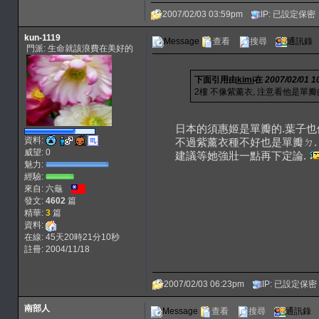
2007/02/03 03:59pm
IP: 已設定保密
kun-1119
Message
查看
搜尋
通訊錄
門派: 生命就該浪費在美好的
下面引用由
kimi
在
2007/02/01 
2樓 不像紫薰衣, 注意看他是單瓣
日本的須惠姬是單瓣的.葉子也
資料:
不過紫薰衣種不好也是單瓣ㄉ.
威望: 0
建議等她強壯一點再下定論.
魅力:
經驗:
來自: 六龜
發文:
4602
篇
精華:
3
篇
資料:
在線: 45天20時21分10秒
註冊: 2004/11/18
2007/02/03 06:23pm
IP: 已設定保密
南部人
Message
查看
搜尋
通訊錄