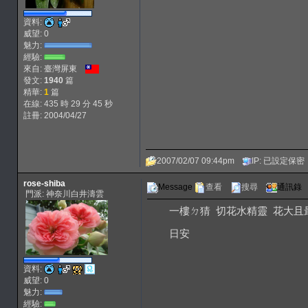
資料:
威望: 0
魅力:
經驗:
來自: 臺灣屏東
發文:
1940
篇
精華:
1
篇
在線: 435 時 29 分 45 秒
註冊: 2004/04/27
2007/02/07 09:44pm
IP: 已設定保密
rose-shiba
Message
查看
搜尋
通訊錄
門派: 神奈川白井濤雲
一樓ㄉ猜 切花水精靈 花大且
日安
資料:
威望: 0
魅力:
經驗: