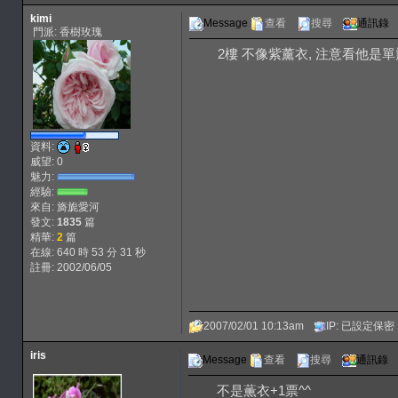
kimi
Message
查看
搜尋
通訊錄
門派: 香樹玫瑰
2樓 不像紫薰衣, 注意看他是單
資料:
威望: 0
魅力:
經驗:
來自: 旖旎愛河
發文:
1835
篇
精華:
2
篇
在線: 640 時 53 分 31 秒
註冊: 2002/06/05
2007/02/01 10:13am
IP: 已設定保密
iris
Message
查看
搜尋
通訊錄
不是薫衣+1票^^