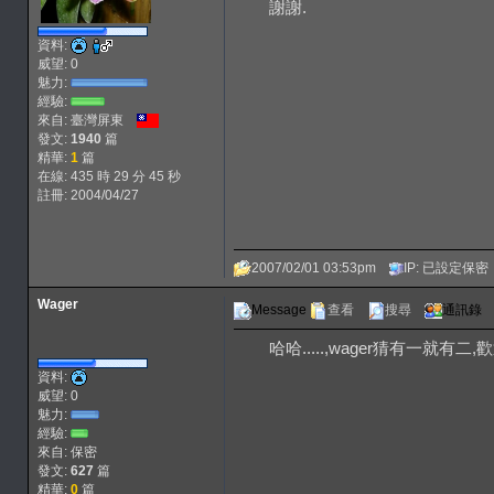
謝謝.
資料:
威望: 0
魅力:
經驗:
來自: 臺灣屏東
發文:
1940
篇
精華:
1
篇
在線: 435 時 29 分 45 秒
註冊: 2004/04/27
2007/02/01 03:53pm
IP: 已設定保密
Wager
Message
查看
搜尋
通訊錄
哈哈.....,wager猜有一就有二,
資料:
威望: 0
魅力:
經驗:
來自: 保密
發文:
627
篇
精華:
0
篇