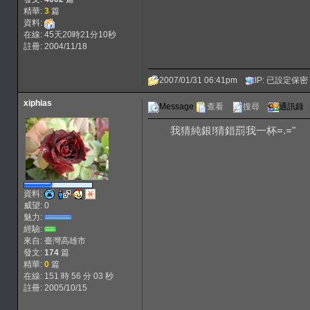
精華:
3
篇
資料:
在線: 45天20時21分10秒
註冊: 2004/11/18
2007/01/31 06:41pm
IP: 已設定保密
xiphias
Message
查看
搜尋
通訊錄
我猜純銀!猜錯罰我一杯=.="
資料:
威望: 0
魅力:
經驗:
來自: 臺灣高雄市
發文:
174
篇
精華:
0
篇
在線: 151 時 56 分 03 秒
註冊: 2005/10/15