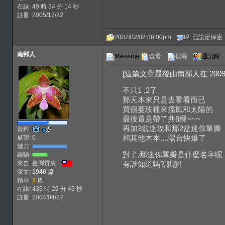
在線: 49 時 34 分 14 秒
註冊: 2005/12/22
2007/02/02 08:00pm
IP: 已設定保密
南部人
Message
查看
搜尋
通訊錄
[這篇文章最後由南部人在 2009/01
不只1 ,2了
那天本來只是去看看而已
買個蔓玫種來擋風和太陽的
最後還是帶了共8棵~~~
再加3盆迷玫和那2盆迷你單瓣
資料:
和其他木本....陽台快爆了
威望: 0
魅力:
對了,那迷你單瓣是什麼名字呢
經驗:
來自: 臺灣屏東
有誰知道嗎?謝謝!
發文:
1940
篇
精華:
1
篇
在線: 435 時 29 分 45 秒
註冊: 2004/04/27