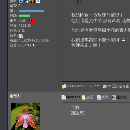
...
資料:
威望: 0
魅力:
我訪問過一位玫瑰前輩哩！
經驗:
他說這是實生苗.沒有命名.花
來自: 六龜
發文:
4602
篇
他也是有看滿整樹小花的實力
精華:
3
篇
資料:
我們過年當然不能休假阿.
在線: 45天20時21分10秒
歡迎來走走喔！
註冊: 2004/11/18
2007/02/07 08:23pm
IP: 已設定保密
南部人
Message
查看
搜尋
通訊錄
了解
謝謝您