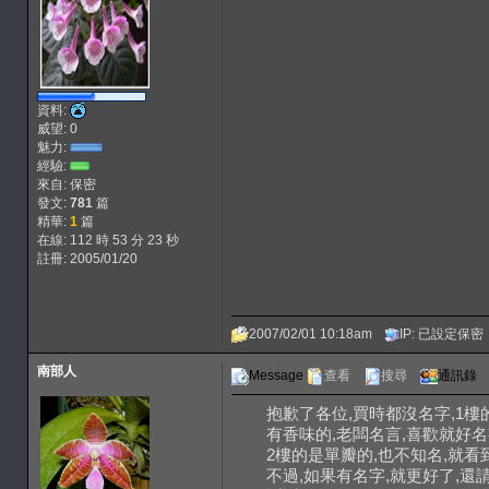
資料:
威望: 0
魅力:
經驗:
來自: 保密
發文:
781
篇
精華:
1
篇
在線: 112 時 53 分 23 秒
註冊: 2005/01/20
2007/02/01 10:18am
IP: 已設定保密
南部人
Message
查看
搜尋
通訊錄
抱歉了各位,買時都沒名字,1樓
有香味的,老闆名言,喜歡就好名
2樓的是單瓣的,也不知名,就
不過,如果有名字,就更好了,還