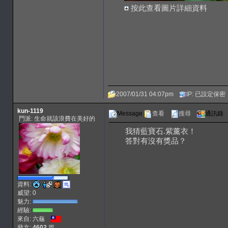
按此查看圖片詳細資料
2007/01/31 04:07pm
IP: 已設定保密
kun-1119
Message
查看
搜尋
通訊錄
門派: 生命就該浪費在美好的
我猜藍寶石.紫薰衣！
答對有沒有獎品？
資料:
威望: 0
魅力:
經驗:
來自: 六龜
發文:
4602
篇