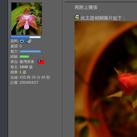
再附上幾張
此主題相關圖片如下：
資料:
威望: 0
魅力:
經驗:
來自: 臺灣屏東
發文:
1940
篇
精華:
1
篇
在線: 435 時 29 分 45 秒
註冊: 2004/04/27