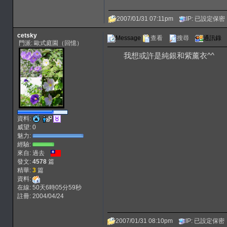
2007/01/31 07:11pm
IP: 已設定保密
cetsky
Message
查看
搜尋
通訊錄
門派: 歐式庭園（回憶）
我想或許是純銀和紫薰衣^^
資料:
威望: 0
魅力:
經驗:
來自: 過去
發文:
4578
篇
精華:
3
篇
資料:
在線: 50天6時05分59秒
註冊: 2004/04/24
2007/01/31 08:10pm
IP: 已設定保密