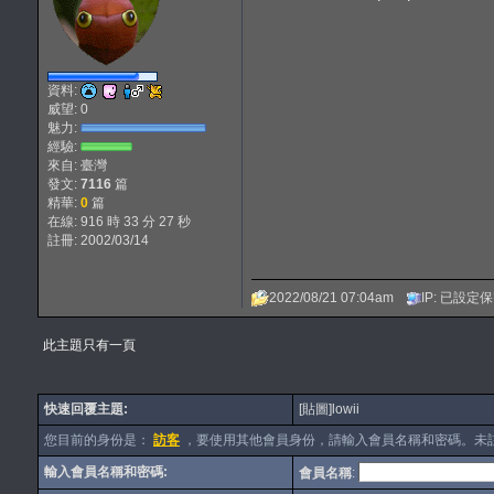
資料:
威望: 0
魅力:
經驗:
來自: 臺灣
發文:
7116
篇
精華:
0
篇
在線: 916 時 33 分 27 秒
註冊: 2002/03/14
2022/08/21 07:04am
IP: 已設定
此主題只有一頁
快速回覆主題:
[貼圖]lowii
您目前的身份是：
訪客
，要使用其他會員身份，請輸入會員名稱和密碼。未
輸入會員名稱和密碼:
會員名稱
: