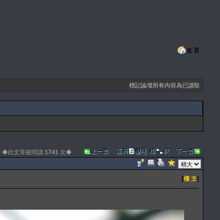
標記論壇所有內容為已讀取
◆此文章被閱讀
1741
次◆
[
樓 主
]