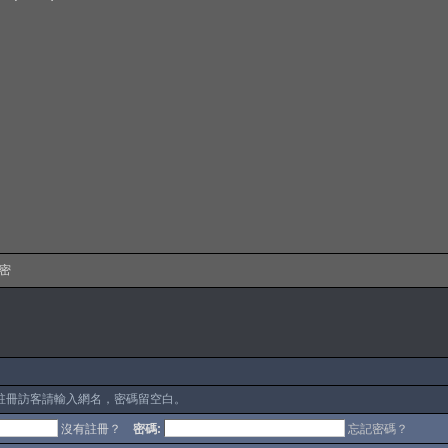
保密
註冊訪客請輸入網名，密碼留空白。
沒有註冊？
密碼:
忘記密碼？