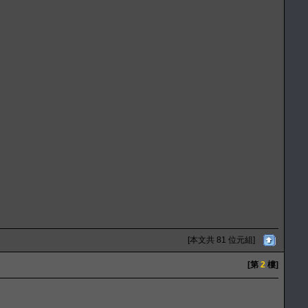
[本文共 81 位元組]
[第
2
樓]