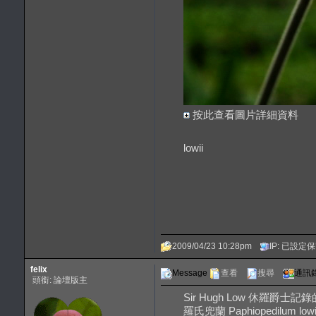
按此查看圖片詳細資料
lowii
2009/04/23 10:28pm
IP: 已設定
felix
Message
查看
搜尋
通訊
頭銜: 論壇版主
Sir Hugh Low 休羅爵士記
羅氏兜蘭 Paphiopedilum lowii, 