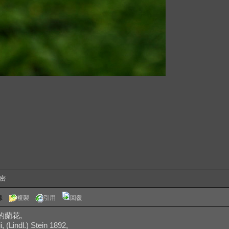
保密
錄
複製
引用
回覆
錄的蘭花,
(Lindl.) Stein 1892,