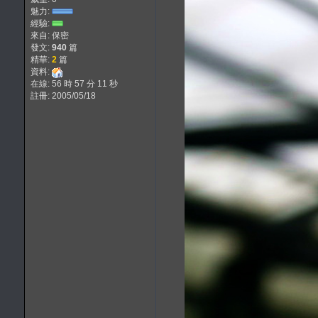
魅力:
經驗:
來自: 保密
發文:
940
篇
精華:
2
篇
資料:
在線: 56 時 57 分 11 秒
註冊: 2005/05/18