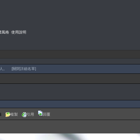
壇風格
使用說明
i
人。 [
關閉詳細名單
]
錄
複製
引用
回覆