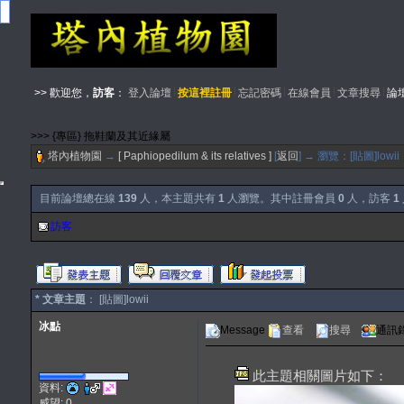
>> 歡迎您，
訪客
：
登入論壇
按這裡註冊
忘記密碼
在線會員
文章搜尋
論
>>> {專區} 拖鞋蘭及其近緣屬
塔內植物園
→
[ Paphiopedilum & its relatives ]
[
返回
] → 瀏覽：[貼圖]lowi
目前論壇總在線
139
人，本主題共有
1
人瀏覽。其中註冊會員
0
人，訪客
1
訪客
* 文章主題
： [貼圖]lowii
冰點
Message
查看
搜尋
通訊
此主題相關圖片如下：
資料:
威望: 0