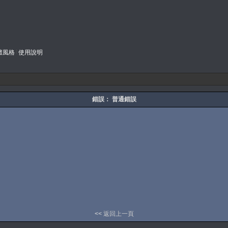
壇風格
使用說明
錯誤： 普通錯誤
<<
返回上一頁