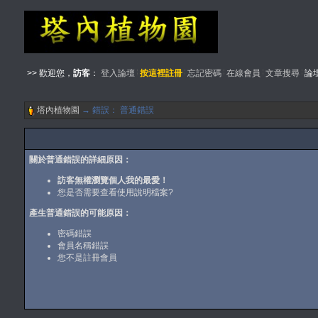
>> 歡迎您，
訪客
：
登入論壇
按這裡註冊
忘記密碼
在線會員
文章搜尋
論
塔內植物園
→ 錯誤： 普通錯誤
關於普通錯誤的詳細原因：
訪客無權瀏覽個人我的最愛！
您是否需要查看
使用說明檔案
?
產生普通錯誤的可能原因：
密碼錯誤
會員名稱錯誤
您不是
註冊
會員