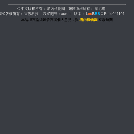
© 中文版權所有：
塔內植物園
繁體版權所有：
摩尼網
程式版權所有：
雷傲科技
程式翻譯：
auron
版本：
L
eo
B
BS
X Build041101
本論壇言論純屬發言者個人意見，與
塔內植物園
立場無關