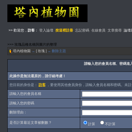
>> 歡迎您，
訪客
：
登入論壇
按這裡註冊
忘記密碼
在線會員
文章搜尋
論壇
>>> 玫瑰品種名稱與圖片的整理
塔內植物園
→
[ 玫瑰 ]
→ 刪除主題
請輸入您的會員名稱、密碼進入
此操作是無法還原的，請仔細考慮！
您目前的身份是：
訪客
，要使用其他會員身份，請輸入會員名稱和密碼。未註
請輸入您的會員名稱
請輸入您的密碼
刪除理由：
是否計算最近文章被刪數？
計算
不計算