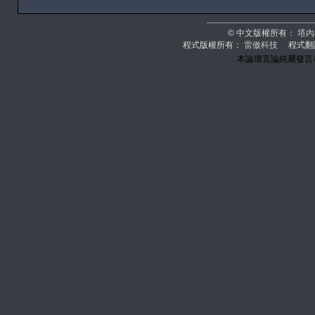
© 中文版權所有：
塔內
程式版權所有：
雷傲科技
程式翻
本論壇言論純屬發言